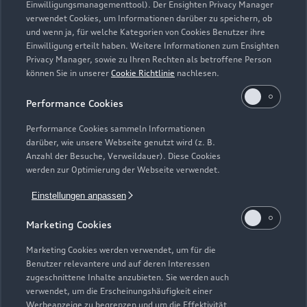
Einwilligungsmanagementtool). Der Ensighten Privacy Manager
Zurück nach oben
verwendet Cookies, um Informationen darüber zu speichern, ob
und wenn ja, für welche Kategorien von Cookies Benutzer ihre
Einwilligung erteilt haben. Weitere Informationen zum Ensighten
Modelle
Privacy Manager, sowie zu Ihren Rechten als betroffene Person
können Sie in unserer
Cookie Richtlinie
nachlesen.
Kaufen & leasen
Alle Modelle
Performance Cookies
Modelle vergleichen
Service & Zubehör
Performance Cookies sammeln Informationen
Neuwagensuche
darüber, wie unsere Webseite genutzt wird (z. B.
Elektromodelle
Anzahl der Besuche, Verweildauer). Diese Cookies
Gebrauchtwagensuche
Support
werden zur Optimierung der Webseite verwendet.
Saisonale Angebote
Plug-in-Hybride
Gebrauchtwagen
Einstellungen anpassen
Audi Services
Über Audi
Kundenservice
Finanzierung
Marketing Cookies
Garantie
Händlersuche
Aktionen & Angebote
Unternehmen
Marketing Cookies werden verwendet, um für die
Audi digital services
Benutzer relevantere und auf deren Interessen
Audi Code
Geschäftskunden
Karriere
zugeschnittene Inhalte anzubieten. Sie werden auch
myAudi
verwendet, um die Erscheinungshäufigkeit einer
Häufige Fragen (FAQ)
Investor Relations
Werbeanzeige zu begrenzen und um die Effektivität