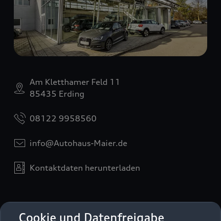
Am Kletthamer Feld 11
85435 Erding
08122 9958560
info@Autohaus-Maier.de
Kontaktdaten herunterladen
Öffnungszeiten
Cookie und Datenfreigabe