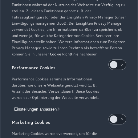
Support
Saisonale Angebote
Funktionen während der Nutzung der Webseite zur Verfügung zu
Plug-in-Hybride
stellen. Zu diesen Funktionen gehört z. B. der
Gebrauchtwagen
Audi Services
Fahrzeugkonfigurator oder der Ensighten Privacy Manager (unser
Über Audi
Kundenservice
Einwilligungsmanagementtool). Der Ensighten Privacy Manager
Finanzierung
Garantie
verwendet Cookies, um Informationen darüber zu speichern, ob
Händlersuche
und wenn ja, für welche Kategorien von Cookies Benutzer ihre
Aktionen & Angebote
Unternehmen
Audi digital services
Einwilligung erteilt haben. Weitere Informationen zum Ensighten
Audi Code
Privacy Manager, sowie zu Ihren Rechten als betroffene Person
Geschäftskunden
Karriere
myAudi
können Sie in unserer
Cookie Richtlinie
nachlesen.
Häufige Fragen (FAQ)
Investor Relations
Performance Cookies
© 2026 AUDI AG. Alle Rechte vorbehalten
Audi Online Beratung
Presse & Media Center
Performance Cookies sammeln Informationen
Impressum
Rechtliches
Hinweisgebersystem
Online-Terminvereinbarung
darüber, wie unsere Webseite genutzt wird (z. B.
Datenschutz
Datenschutzinformation
Cookie-Einstellungen
Anzahl der Besuche, Verweildauer). Diese Cookies
Servicekontakt
werden zur Optimierung der Webseite verwendet.
Cookie-Richtlinie
Barrierefreiheit
Audi erleben
Digital Services Act
EU Data Act
Bordbuch & Bedienungsanleitungen
Einstellungen anpassen
Newsletter
Verträge kündigen
Marketing Cookies
1
Versicherungsleistungen werden durch den Audi
Marketing Cookies werden verwendet, um für die