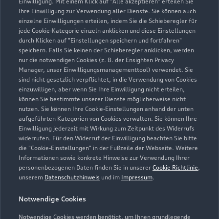
Einwilligung. Mit einem Klick auf "Alle akzeptieren" erteilen Sie
Ihre Einwilligung zur Verwendung aller Dienste. Sie können auch
Service
einzelne Einwilligungen erteilen, indem Sie die Schieberegler für
Geöffnet bis
17:30
jede Cookie-Kategorie einzeln anklicken und diese Einstellungen
durch Klicken auf "Einstellungen speichern und fortfahren"
speichern. Falls Sie keinen der Schieberegler anklicken, werden
Verkauf
nur die notwendigen Cookies (z. B. der Ensighten Privacy
Geöffnet bis
17:30
Manager, unser Einwilligungsmanagementtool) verwendet. Sie
sind nicht gesetzlich verpflichtet, in die Verwendung von Cookies
einzuwilligen, aber wenn Sie Ihre Einwilligung nicht erteilen,
können Sie bestimmte unserer Dienste möglicherweise nicht
nutzen. Sie können Ihre Cookie-Einstellungen anhand der unten
Zurück nach oben
aufgeführten Kategorien von Cookies verwalten. Sie können Ihre
Einwilligung jederzeit mit Wirkung zum Zeitpunkt des Widerrufs
Modelle
widerrufen. Für den Widerruf der Einwilligung beachten Sie bitte
die "Cookie-Einstellungen" in der Fußzeile der Webseite. Weitere
Informationen sowie konkrete Hinweise zur Verwendung Ihrer
Kaufen & leasen
personenbezogenen Daten finden Sie in unserer
Cookie Richtlinie
,
Alle Modelle
unserem
Datenschutzhinweis
und im
Impressum
.
Modelle vergleichen
Service & Zubehör
Neuwagensuche
Notwendige Cookies
Elektromodelle
Notwendige Cookies werden benötigt, um Ihnen grundlegende
Gebrauchtwagensuche